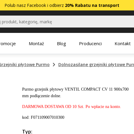
Polub nasz
Facebook
i odbierz
20% Rabatu na transport
romocje
Montaż
Blog
Producenci
Kontakt
Grzejniki płytowe Purmo
Dolnozasilane grzejniki płytowe Pu
Purmo grzejnik płytowy VENTIL COMPACT CV 11 900x700
mm podłączenie dolne.
DARMOWA DOSTAWA OD 10 Szt. Po wpłacie na konto.
kod: F071109007010300
Typ: