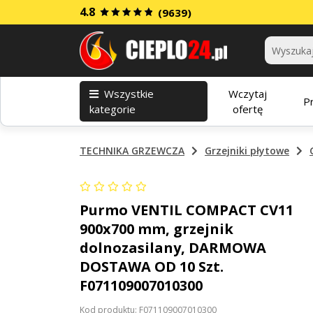
4.8
(9639)
Kategorie
Wszystkie
Wczytaj
P
kategorie
ofertę
TECHNIKA GRZEWCZA
Grzejniki płytowe
Purmo VENTIL COMPACT CV11
900x700 mm, grzejnik
dolnozasilany, DARMOWA
DOSTAWA OD 10 Szt.
F071109007010300
Kod produktu: F071109007010300