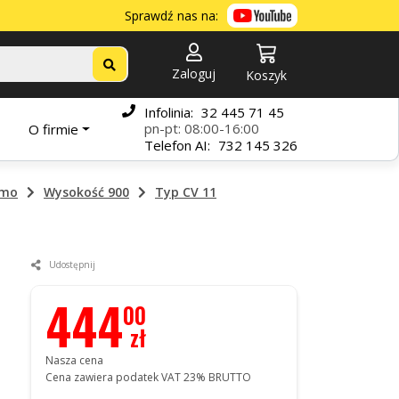
Sprawdź nas na:
Zaloguj
Koszyk
Infolinia:
32 445 71 45
pn-pt: 08:00-16:00
O firmie
Telefon
AI:
732 145 326
rmo
Wysokość 900
Typ CV 11
Udostępnij
444
00
zł
Nasza cena
Cena zawiera podatek VAT 23% BRUTTO