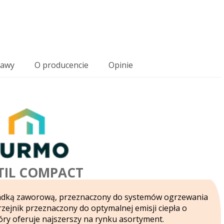
tawy
O producencie
Opinie
TIL COMPACT
kładką zaworową, przeznaczony do systemów ogrzewania
rzejnik przeznaczony do optymalnej emisji ciepła o
ry oferuje najszerszy na rynku asortyment.