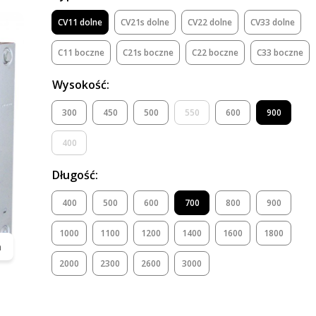
CV11 dolne
CV21s dolne
CV22 dolne
CV33 dolne
C11 boczne
C21s boczne
C22 boczne
C33 boczne
Wysokość:
300
450
500
550
600
900
400
Długość:
400
500
600
700
800
900
1000
1100
1200
1400
1600
1800
m
2000
2300
2600
3000