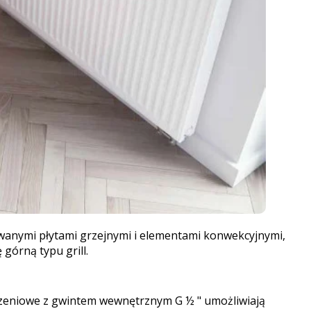
owanymi płytami grzejnymi i elementami konwekcyjnymi,
górną typu grill.
czeniowe z gwintem wewnętrznym G ½ " umożliwiają