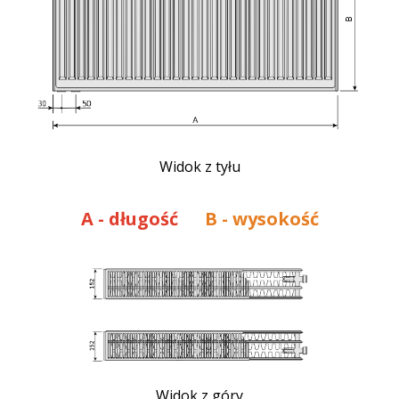
Widok z tyłu
A
- długość
B - wysokość
Widok z góry