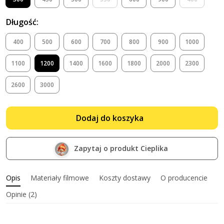
Długość:
400
500
600
700
800
900
1000
1100
1200
1400
1600
1800
2000
2300
2600
3000
Dodaj do koszyka
Zapytaj o produkt Cieplika
Opis
Materiały filmowe
Koszty dostawy
O producencie
Opinie (2)