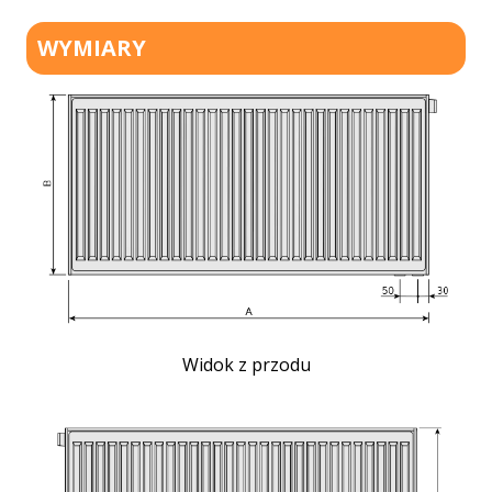
WYMIARY
Widok z przodu