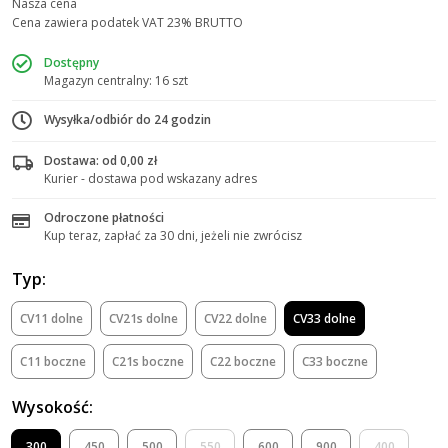
Nasza cena
Cena zawiera podatek VAT 23% BRUTTO
Dostępny
Magazyn centralny: 16 szt
Wysyłka/odbiór do 24 godzin
Dostawa: od 0,00 zł
Kurier - dostawa pod wskazany adres
Odroczone płatności
Kup teraz, zapłać za 30 dni, jeżeli nie zwrócisz
Typ:
CV11 dolne
CV21s dolne
CV22 dolne
CV33 dolne
C11 boczne
C21s boczne
C22 boczne
C33 boczne
Wysokość:
300
450
500
550
600
900
400