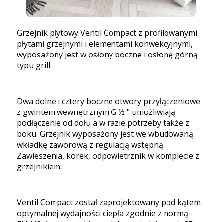
Grzejnik płytowy Ventil Compact z profilowanymi
płytami grzejnymi i elementami konwekcyjnymi,
wyposażony jest w osłony boczne i osłonę górną
typu grill.
Dwa dolne i cztery boczne otwory przyłączeniowe
z gwintem wewnętrznym G ½ " umożliwiają
podłączenie od dołu a w razie potrzeby także z
boku. Grzejnik wyposażony jest we wbudowaną
wkładkę zaworową z regulacją wstępną.
Zawieszenia, korek, odpowietrznik w komplecie z
grzejnikiem.
Ventil Compact został zaprojektowany pod kątem
optymalnej wydajności ciepła zgodnie z normą