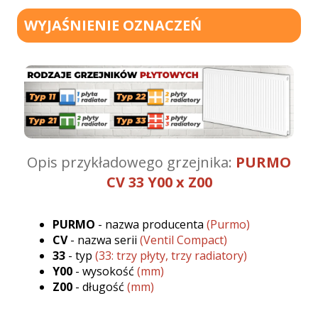
WYJAŚNIENIE OZNACZEŃ
Opis przykładowego grzejnika:
PURMO
CV 33 Y00 x Z00
PURMO
- nazwa producenta
(Purmo)
CV
- nazwa serii
(Ventil Compact)
33
- typ
(33: trzy płyty, trzy radiatory)
Y00
- wysokość
(mm)
Z00
- długość
(mm)