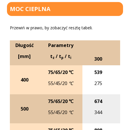
MOC CIEPLNA
Przewiń w prawo, by zobaczyć resztę tabeli.
Długość
Parametry
[mm]
t
/ t
/ t
z
p
i
300
4
75/65/20 ℃
539
6
400
55/45/20 ℃
275
3
75/65/20 ℃
674
8
500
55/45/20 ℃
344
4