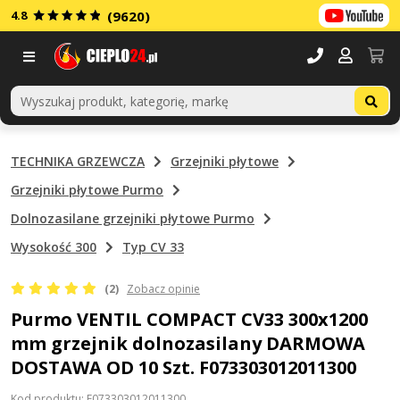
4.8
(9620)
Menu
TECHNIKA GRZEWCZA
Grzejniki płytowe
Grzejniki płytowe Purmo
Dolnozasilane grzejniki płytowe Purmo
Wysokość 300
Typ CV 33
(2)
Zobacz opinie
Purmo VENTIL COMPACT CV33 300x1200
mm grzejnik dolnozasilany DARMOWA
DOSTAWA OD 10 Szt. F073303012011300
Kod produktu: F073303012011300