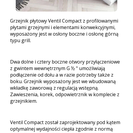
Grzejnik płytowy Ventil Compact z profilowanymi
płytami grzejnymi i elementami konwekcyjnymi,
wyposażony jest w osłony boczne i osłonę górną
typu grill.
Dwa dolne i cztery boczne otwory przyłączeniowe
z gwintem wewnętrznym G ½ " umożliwiają
podłączenie od dołu a w razie potrzeby także z
boku. Grzejnik wyposażony jest we wbudowaną
wkładkę zaworową z regulacją wstępną.
Zawieszenia, korek, odpowietrznik w komplecie z
grzejnikiem.
Ventil Compact został zaprojektowany pod kątem
optymalnej wydajności ciepła zgodnie z normą