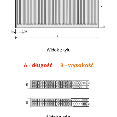
Widok z tyłu
A
- długość
B - wysokość