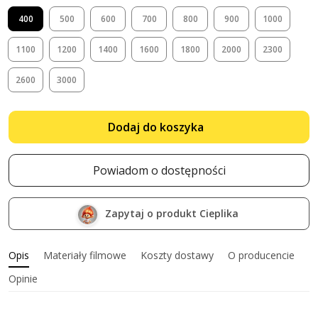
400
500
600
700
800
900
1000
1100
1200
1400
1600
1800
2000
2300
2600
3000
Dodaj do koszyka
Powiadom o dostępności
Zapytaj o produkt Cieplika
Opis
Materiały filmowe
Koszty dostawy
O producencie
Opinie