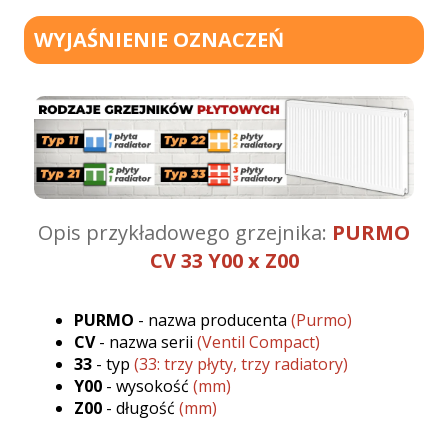
WYJAŚNIENIE OZNACZEŃ
Opis przykładowego grzejnika:
PURMO
CV 33 Y00 x Z00
PURMO
- nazwa producenta
(Purmo)
CV
- nazwa serii
(Ventil Compact)
33
- typ
(33: trzy płyty, trzy radiatory)
Y00
- wysokość
(mm)
Z00
- długość
(mm)