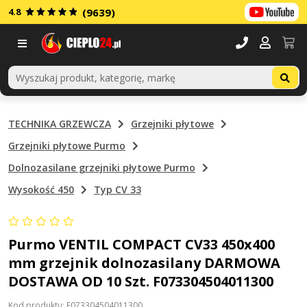
4.8
(9639)
Menu
TECHNIKA GRZEWCZA
Grzejniki płytowe
Grzejniki płytowe Purmo
Dolnozasilane grzejniki płytowe Purmo
Wysokość 450
Typ CV 33
Purmo VENTIL COMPACT CV33 450x400
mm grzejnik dolnozasilany DARMOWA
DOSTAWA OD 10 Szt. F073304504011300
Kod produktu: F073304504011300