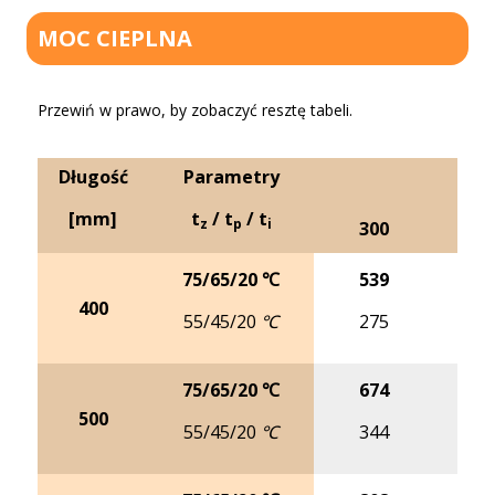
MOC CIEPLNA
Przewiń w prawo, by zobaczyć resztę tabeli.
Długość
Parametry
[mm]
t
/ t
/ t
z
p
i
300
4
75/65/20 ℃
539
6
400
55/45/20 ℃
275
3
75/65/20 ℃
674
8
500
55/45/20 ℃
344
4