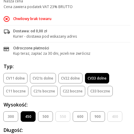
Nasza cena
Cena zawiera podatek VAT 23% BRUTTO
Chwilowy brak towaru
Dostawa: od 0,00 zł
Kurier - dostawa pod wskazany adres
Odroczone płatności
Kup teraz, zapłać za 30 dni, jeżeli nie zwrócisz
Typ:
CV11 dolne
CV21s dolne
CV22 dolne
CV33 dolne
C11 boczne
C21s boczne
C22 boczne
C33 boczne
Wysokość:
300
450
500
550
600
900
400
Długość: