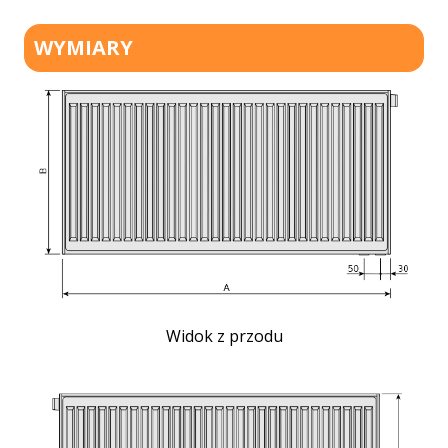
WYMIARY
Widok z przodu