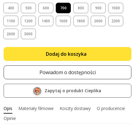
400
500
600
700
800
900
1000
1100
1200
1400
1600
1800
2000
2300
2600
3000
Dodaj do koszyka
Powiadom o dostępności
Zapytaj o produkt Cieplika
Opis
Materiały filmowe
Koszty dostawy
O producencie
Opinie