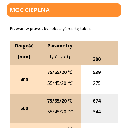
MOC CIEPLNA
Przewiń w prawo, by zobaczyć resztę tabeli.
Długość
Parametry
[mm]
t
/ t
/ t
z
p
i
300
4
75/65/20 ℃
539
6
400
55/45/20 ℃
275
3
75/65/20 ℃
674
8
500
55/45/20 ℃
344
4