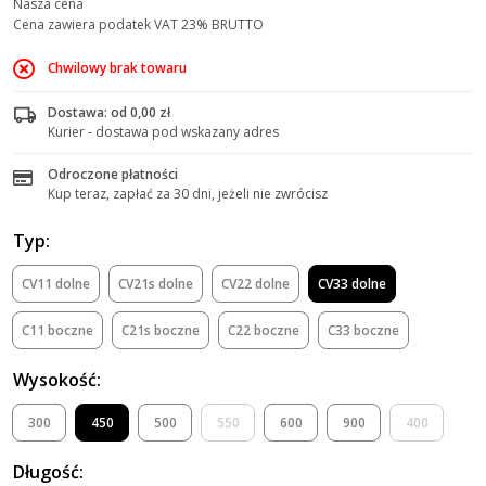
Nasza cena
Cena zawiera podatek VAT 23% BRUTTO
Chwilowy brak towaru
Dostawa: od 0,00 zł
Kurier - dostawa pod wskazany adres
Odroczone płatności
Kup teraz, zapłać za 30 dni, jeżeli nie zwrócisz
Typ:
CV11 dolne
CV21s dolne
CV22 dolne
CV33 dolne
C11 boczne
C21s boczne
C22 boczne
C33 boczne
Wysokość:
300
450
500
550
600
900
400
Długość: