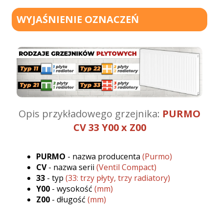
WYJAŚNIENIE OZNACZEŃ
Opis przykładowego grzejnika:
PURMO
CV 33 Y00 x Z00
PURMO
- nazwa producenta
(Purmo)
CV
- nazwa serii
(Ventil Compact)
33
- typ
(33: trzy płyty, trzy radiatory)
Y00
- wysokość
(mm)
Z00
- długość
(mm)