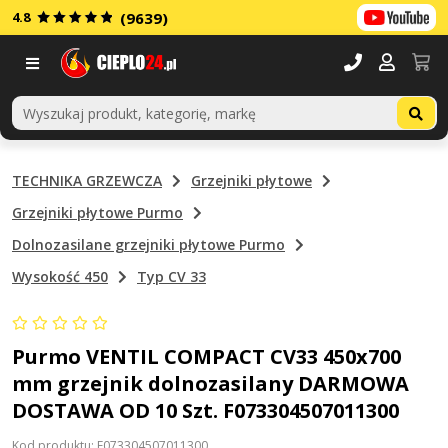
4.8
(9639)
Menu
TECHNIKA GRZEWCZA
Grzejniki płytowe
Grzejniki płytowe Purmo
Dolnozasilane grzejniki płytowe Purmo
Wysokość 450
Typ CV 33
Purmo VENTIL COMPACT CV33 450x700
mm grzejnik dolnozasilany DARMOWA
DOSTAWA OD 10 Szt. F073304507011300
Kod produktu: F073304507011300