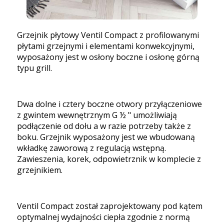
Grzejnik płytowy Ventil Compact z profilowanymi
płytami grzejnymi i elementami konwekcyjnymi,
wyposażony jest w osłony boczne i osłonę górną
typu grill.
Dwa dolne i cztery boczne otwory przyłączeniowe
z gwintem wewnętrznym G ½ " umożliwiają
podłączenie od dołu a w razie potrzeby także z
boku. Grzejnik wyposażony jest we wbudowaną
wkładkę zaworową z regulacją wstępną.
Zawieszenia, korek, odpowietrznik w komplecie z
grzejnikiem.
Ventil Compact został zaprojektowany pod kątem
optymalnej wydajności ciepła zgodnie z normą