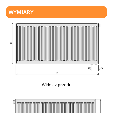
WYMIARY
Widok z przodu