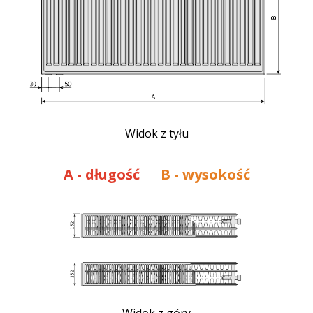
Widok z tyłu
A
- długość
B - wysokość