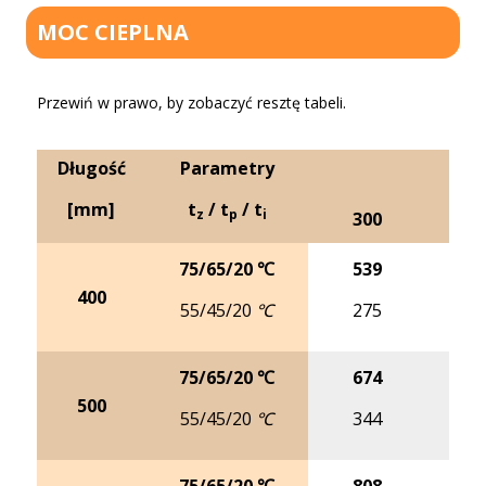
MOC CIEPLNA
Przewiń w prawo, by zobaczyć resztę tabeli.
Długość
Parametry
[mm]
t
/ t
/ t
z
p
i
300
4
75/65/20 ℃
539
6
400
55/45/20 ℃
275
3
75/65/20 ℃
674
8
500
55/45/20 ℃
344
4