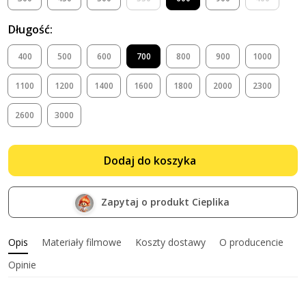
Długość:
400
500
600
700
800
900
1000
1100
1200
1400
1600
1800
2000
2300
2600
3000
Dodaj do koszyka
Zapytaj o produkt Cieplika
Opis
Materiały filmowe
Koszty dostawy
O producencie
Opinie