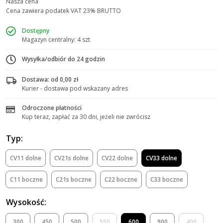
Nasza cena
Cena zawiera podatek VAT 23% BRUTTO
Dostępny
Magazyn centralny: 4 szt
Wysyłka/odbiór do 24 godzin
Dostawa: od 0,00 zł
Kurier - dostawa pod wskazany adres
Odroczone płatności
Kup teraz, zapłać za 30 dni, jeżeli nie zwrócisz
Typ:
CV11 dolne
CV21s dolne
CV22 dolne
CV33 dolne
C11 boczne
C21s boczne
C22 boczne
C33 boczne
Wysokość:
300
450
500
550
600
900
400