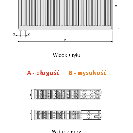
Widok z tyłu
A
- długość
B - wysokość
Widok z góry