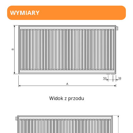
WYMIARY
Widok z przodu