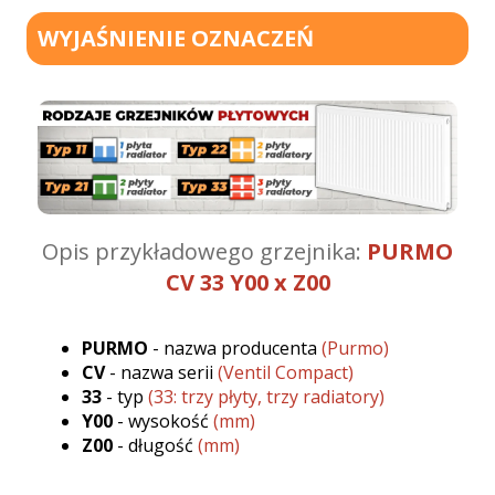
WYJAŚNIENIE OZNACZEŃ
Opis przykładowego grzejnika:
PURMO
CV 33 Y00 x Z00
PURMO
- nazwa producenta
(Purmo)
CV
- nazwa serii
(Ventil Compact)
33
- typ
(33: trzy płyty, trzy radiatory)
Y00
- wysokość
(mm)
Z00
- długość
(mm)