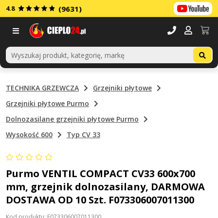
4.8
(9631)
Menu
TECHNIKA GRZEWCZA
Grzejniki płytowe
Grzejniki płytowe Purmo
Dolnozasilane grzejniki płytowe Purmo
Wysokość 600
Typ CV 33
Purmo VENTIL COMPACT CV33 600x700
mm, grzejnik dolnozasilany, DARMOWA
DOSTAWA OD 10 Szt. F073306007011300
Kod produktu: F073306007011300