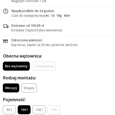
Magazyn Chorzów: 1 szt.
Wysyłka/odbiór do 24 godzin
Czas do następnej wysyłki:
1d
18g
40m
Dostawa: od 100,00 zł
Dostawa Cieplo24 (bez wniesienia)
Odroczone płatności
Kup teraz, zapłać za 30 dni, jeżeli nie zwrócisz
Obecna wężownica:
Bez wężownicy
Z wężownicą
Rodzaj montażu:
Wiszący
Stojący
Pojemność:
80 l
100 l
120 l
150 l