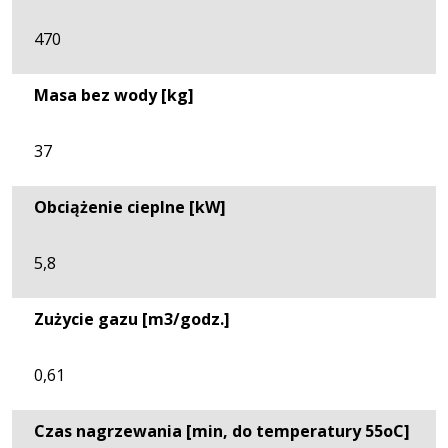
470
Masa bez wody [kg]
37
Obciążenie cieplne [kW]
5,8
Zużycie gazu [m3/godz.]
0,61
Czas nagrzewania [min, do temperatury 55oC]