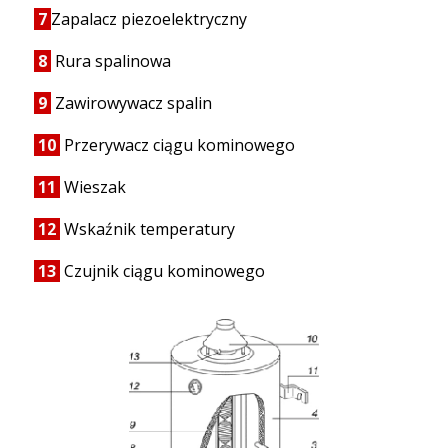
7
Zapalacz piezoelektryczny
8
Rura spalinowa
9
Zawirowywacz spalin
10
Przerywacz ciągu kominowego
11
Wieszak
12
Wskaźnik temperatury
13
Czujnik ciągu kominowego