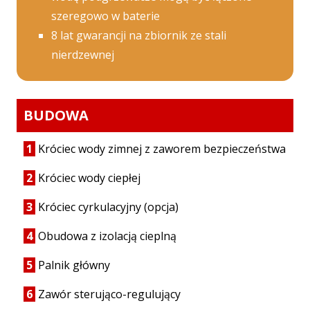
szeregowo w baterie
8 lat gwarancji na zbiornik ze stali
nierdzewnej
BUDOWA
1
Króciec wody zimnej z zaworem bezpieczeństwa
2
Króciec wody ciepłej
3
Króciec cyrkulacyjny (opcja)
4
Obudowa z izolacją cieplną
5
Palnik główny
6
Zawór sterująco-regulujący