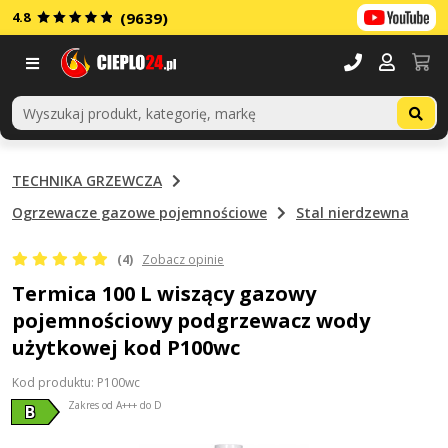
4.8
(9639)
Menu
TECHNIKA GRZEWCZA
Ogrzewacze gazowe pojemnościowe
Stal nierdzewna
(4)
Zobacz opinie
Termica 100 L wiszący gazowy
pojemnościowy podgrzewacz wody
użytkowej kod P100wc
Kod produktu: P100wc
Zakres od A+++ do D
B