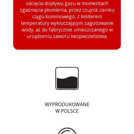
odcięcia dopływu gazu w momentach
zgaśnięcia płomienia, przez czujnik zaniku
ciągu kominowego, z limiterem
temperatury wykluczającym zagotowanie
wody, aż do fabrycznie umieszczanego w
urządzeniu zaworu bezpieczeństwa.
WYPRODUKOWANE
W POLSCE