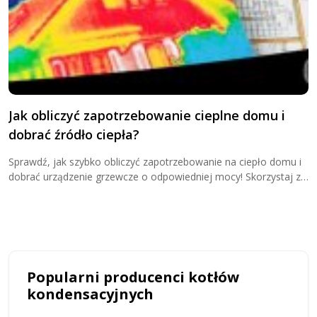
Jak obliczyć zapotrzebowanie cieplne domu i
G
dobrać źródło ciepła?
o
Sprawdź, jak szybko obliczyć zapotrzebowanie na ciepło domu i
D
dobrać urządzenie grzewcze o odpowiedniej mocy! Skorzystaj z
w
kalkulatora zapotrzebowania cieplnego i przekonaj się, ile kW
u
potrzebujesz do ogrzewania domu!
u
Popularni producenci kotłów
kondensacyjnych