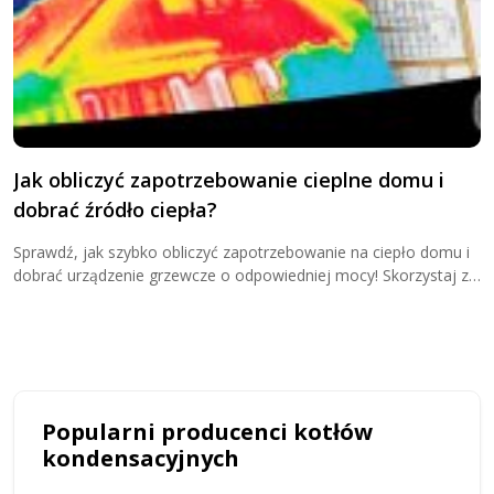
Jak obliczyć zapotrzebowanie cieplne domu i
G
dobrać źródło ciepła?
o
Sprawdź, jak szybko obliczyć zapotrzebowanie na ciepło domu i
D
dobrać urządzenie grzewcze o odpowiedniej mocy! Skorzystaj z
w
kalkulatora zapotrzebowania cieplnego i przekonaj się, ile kW
u
potrzebujesz do ogrzewania domu!
u
Popularni producenci kotłów
kondensacyjnych