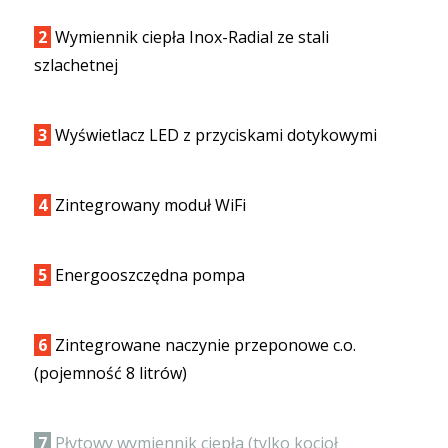
2
Wymiennik ciepła Inox-Radial ze stali
szlachetnej
3
Wyświetlacz LED z przyciskami dotykowymi
4
Zintegrowany moduł WiFi
5
Energooszczędna pompa
6
Zintegrowane naczynie przeponowe c.o.
(pojemność 8 litrów)
7
Płytowy wymiennik ciepła (tylko kocioł