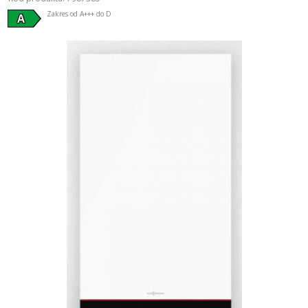
Zakres od A+++ do D
A