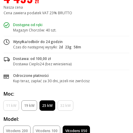
zł
Nasza cena
Cena zawiera podatek VAT 23% BRUTTO
Dostępne od ręki
Magazyn Chorzów: 40 szt.
Wysyłka/odbiór do 24 godzin
Czas do następnej wysyłki:
2d
23g
58m
Dostawa: od 100,00 zł
Dostawa Cieplo24 (bez wniesienia)
Odroczone płatności
Kup teraz, zapłać za 30 dni, jeżeli nie zwrócisz
Moc:
11 kW
19 kW
25 kW
32 kW
Model:
Vitodens 200
Vitodens 100
Vitodens 050