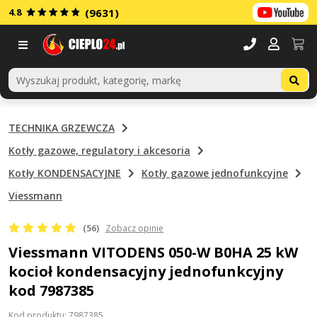
4.8
(9631)
Menu
TECHNIKA GRZEWCZA
Kotły gazowe, regulatory i akcesoria
Kotły KONDENSACYJNE
Kotły gazowe jednofunkcyjne
Viessmann
(56)
Zobacz opinie
Viessmann VITODENS 050-W B0HA 25 kW
kocioł kondensacyjny jednofunkcyjny
kod 7987385
Kod produktu: 7987385