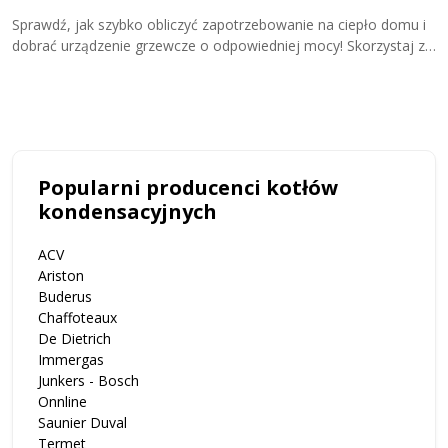
Sprawdź, jak szybko obliczyć zapotrzebowanie na ciepło domu i
D
dobrać urządzenie grzewcze o odpowiedniej mocy! Skorzystaj z
w
kalkulatora zapotrzebowania cieplnego i przekonaj się, ile kW
u
potrzebujesz do ogrzewania domu!
u
Popularni producenci kotłów
kondensacyjnych
ACV
Ariston
Buderus
Chaffoteaux
De Dietrich
Immergas
Junkers - Bosch
Onnline
Saunier Duval
Termet