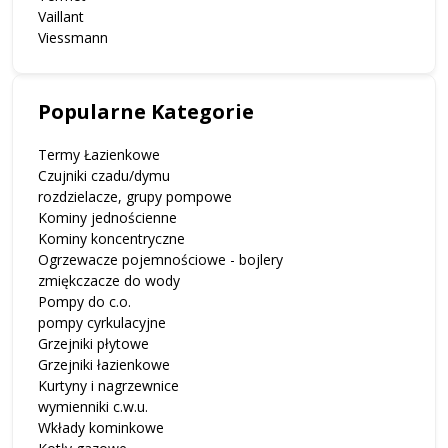
Vaillant
Viessmann
Popularne Kategorie
Termy Łazienkowe
Czujniki czadu/dymu
rozdzielacze, grupy pompowe
Kominy jednościenne
Kominy koncentryczne
Ogrzewacze pojemnościowe - bojlery
zmiękczacze do wody
Pompy do c.o.
pompy cyrkulacyjne
Grzejniki płytowe
Grzejniki łazienkowe
Kurtyny i nagrzewnice
wymienniki c.w.u.
Wkłady kominkowe