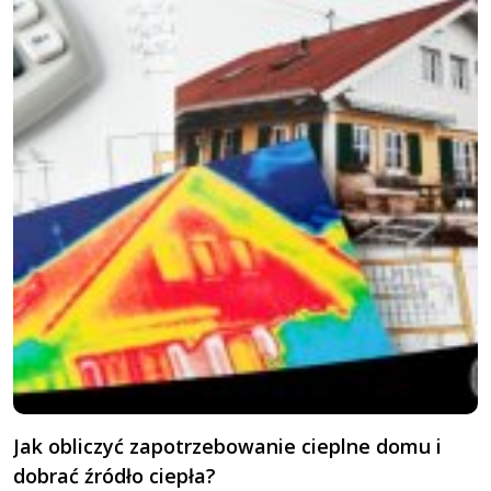
Jak obliczyć zapotrzebowanie cieplne domu i
G
dobrać źródło ciepła?
o