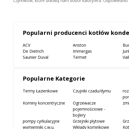
czynników, które ułatwią nam dobór kaloryfera. Odpowiednio d
najbardziej efektywnych...
Popularni producenci kotłów kond
ACV
Ariston
Bu
De Dietrich
Immergas
Jun
Saunier Duval
Termet
Vai
Popularne Kategorie
Termy Łazienkowe
Czujniki czadu/dymu
roz
po
Kominy koncentryczne
Ogrzewacze
zm
pojemnościowe -
bojlery
pompy cyrkulacyjne
Grzejniki płytowe
Grz
wymienniki c.w.u.
Wkłady kominkowe
Ko