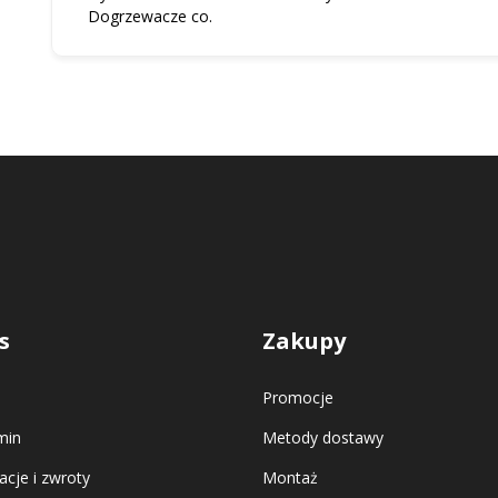
Dogrzewacze co.
s
Zakupy
Promocje
min
Metody dostawy
cje i zwroty
Montaż