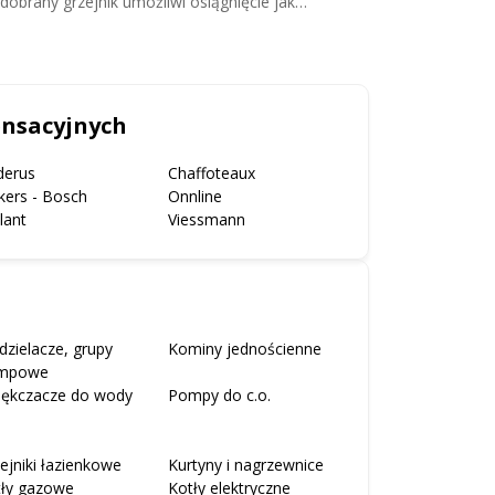
obrany grzejnik umożliwi osiągnięcie jak
zwiększyć komfort
ensacyjnych
derus
Chaffoteaux
kers - Bosch
Onnline
llant
Viessmann
dzielacze, grupy
Kominy jednościenne
mpowe
iękczacze do wody
Pompy do c.o.
ejniki łazienkowe
Kurtyny i nagrzewnice
tły gazowe
Kotły elektryczne