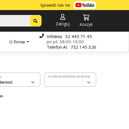
Sprawdź nas na:
Zaloguj
Koszyk
Infolinia:
32 445 71 45
pn-pt: 08:00-16:00
O firmie
Telefon
AI:
732 145 326
j
Liczba produktów na stronę
w.