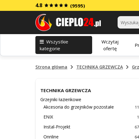
4.8
(9595)
Kategorie
Wszystkie
Wczytaj
P
kategorie
ofertę
Strona główna
TECHNIKA GRZEWCZA
Grz
TECHNIKA GRZEWCZA
Grzejniki łazienkowe
Akcesoria do grzejników pozostałe
11
ENIX
1
Instal-Projekt
67
Onnline
64