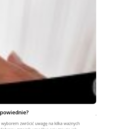
dpowiednie?
Jak oszczędz
d wyborem zwrócić uwagę na kilka ważnych
Twoje rachunki z