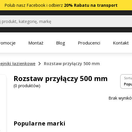
Polub nasz
Facebook
i odbierz
20% Rabatu na transport
romocje
Montaż
Blog
Producenci
Kontakt
ejniki łazienkowe
Rozstaw przyłączy 500 mm
Rozstaw przyłączy 500 mm
Sortu
(0 produktów)
Brak wynikó
Popularne marki