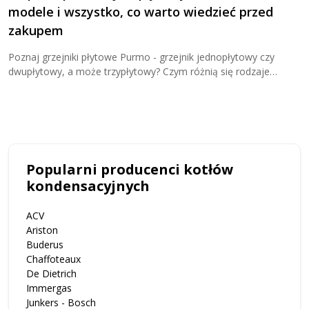
modele i wszystko, co warto wiedzieć przed
K
zakupem
Z
j
Poznaj grzejniki płytowe Purmo - grzejnik jednopłytowy czy
u
dwupłytowy, a może trzypłytowy? Czym różnią się rodzaje
grzejników płytowych? Sprawdź teraz i kup wygodnie w Cieplo24!
Popularni producenci kotłów
kondensacyjnych
ACV
Ariston
Buderus
Chaffoteaux
De Dietrich
Immergas
Junkers - Bosch