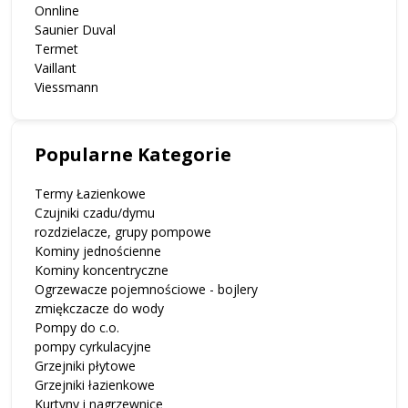
Onnline
Saunier Duval
Termet
Vaillant
Viessmann
Popularne Kategorie
Termy Łazienkowe
Czujniki czadu/dymu
rozdzielacze, grupy pompowe
Kominy jednościenne
Kominy koncentryczne
Ogrzewacze pojemnościowe - bojlery
zmiękczacze do wody
Pompy do c.o.
pompy cyrkulacyjne
Grzejniki płytowe
Grzejniki łazienkowe
Kurtyny i nagrzewnice