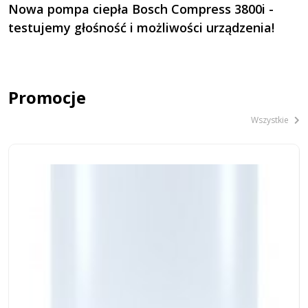
Nowa pompa ciepła Bosch Compress 3800i -
J
testujemy głośność i możliwości urządzenia!
w
Promocje
Wszystkie