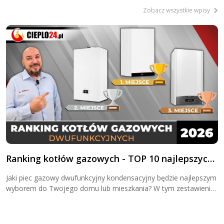
Zobacz wszystkie wpisy
Ranking kotłów gazowych - TOP 10 najlepszych
R
kotłów kondensacyjnych dwufunkcyjnych - rok
k
Jaki piec gazowy dwufunkcyjny kondensacyjny będzie najlepszym
J
2026
wyborem do Twojego domu lub mieszkania? W tym zestawieniu
T
znajdziesz najlepsze piece gazowe dwufunkcyjne w 2026 roku -
k
urządzenia grzewcze, które oferują wydajne ogrzewanie i szybki
p
dostęp do ciepłej wody. Potrzebujesz kotła gazowego
u