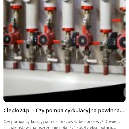
Zbiorniki i wymienniki
Ciepła woda użytkowa
Cieplo24.pl - Czy pompa cyrkulacyjna powinna
C
pracować cały czas?
o
Czy pompa cyrkulacyjna musi pracować bez przerwy? Dowiedz
K
się, jak ustawić ją oszczędnie i obniżyć koszty eksploatacji.
c