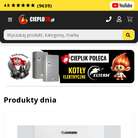
4.8
(9639)
Cieplo24.pl - sklep internetowy z te
Menu
Produkty dnia