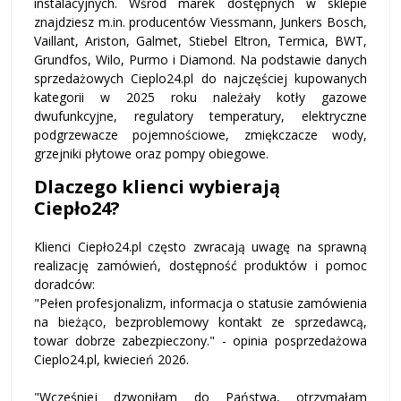
instalacyjnych. Wśród marek dostępnych w sklepie
znajdziesz m.in. producentów
Viessmann
,
Junkers Bosch
,
Vaillant
,
Ariston
,
Galmet
,
Stiebel Eltron
,
Termica
,
BWT
,
Grundfos
,
Wilo
,
Purmo
i
Diamond
. Na podstawie danych
sprzedażowych Cieplo24.pl do najczęściej kupowanych
kategorii w 2025 roku należały kotły gazowe
dwufunkcyjne, regulatory temperatury, elektryczne
podgrzewacze pojemnościowe, zmiękczacze wody,
grzejniki płytowe oraz pompy obiegowe.
Dlaczego klienci wybierają
Ciepło24?
Klienci Ciepło24.pl często zwracają uwagę na sprawną
realizację zamówień, dostępność produktów i pomoc
doradców:
"
Pełen profesjonalizm, informacja o statusie zamówienia
na bieżąco, bezproblemowy kontakt ze sprzedawcą,
towar dobrze zabezpieczony.
" - opinia posprzedażowa
Cieplo24.pl, kwiecień 2026.
"
Wcześniej dzwoniłam do Państwa, otrzymałam