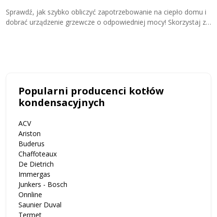
Z
Sprawdź, jak szybko obliczyć zapotrzebowanie na ciepło domu i
j
dobrać urządzenie grzewcze o odpowiedniej mocy! Skorzystaj z
u
kalkulatora zapotrzebowania cieplnego i przekonaj się, ile kW
potrzebujesz do ogrzewania domu!
Popularni producenci kotłów
kondensacyjnych
ACV
Ariston
Buderus
Chaffoteaux
De Dietrich
Immergas
Junkers - Bosch
Onnline
Saunier Duval
Termet