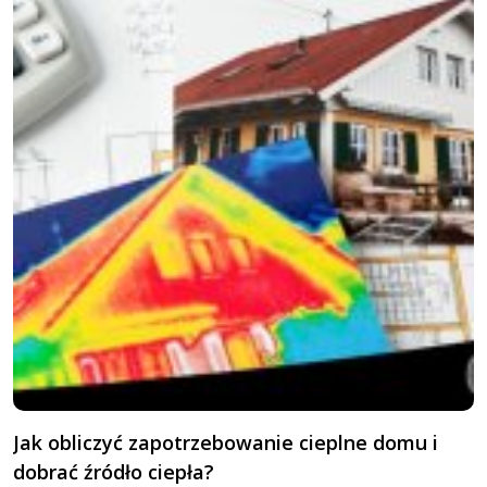
Jak obliczyć zapotrzebowanie cieplne domu i
G
dobrać źródło ciepła?
K