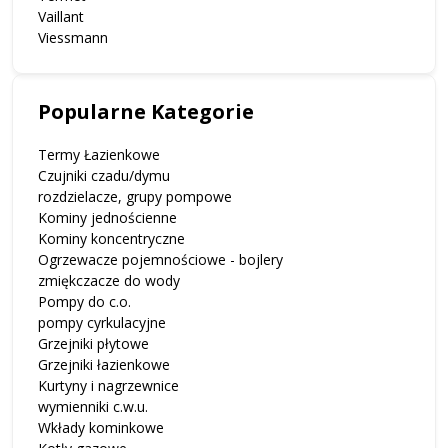
Vaillant
Viessmann
Popularne Kategorie
Termy Łazienkowe
Czujniki czadu/dymu
rozdzielacze, grupy pompowe
Kominy jednościenne
Kominy koncentryczne
Ogrzewacze pojemnościowe - bojlery
zmiękczacze do wody
Pompy do c.o.
pompy cyrkulacyjne
Grzejniki płytowe
Grzejniki łazienkowe
Kurtyny i nagrzewnice
wymienniki c.w.u.
Wkłady kominkowe