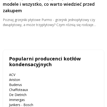
modele i wszystko, co warto wiedzieć przed
K
zakupem
Z
j
Poznaj grzejniki płytowe Purmo - grzejnik jednopłytowy czy
u
dwupłytowy, a może trzypłytowy? Czym różnią się rodzaje
grzejników płytowych? Sprawdź teraz i kup wygodnie w Cieplo24!
Popularni producenci kotłów
kondensacyjnych
ACV
Ariston
Buderus
Chaffoteaux
De Dietrich
Immergas
Junkers - Bosch