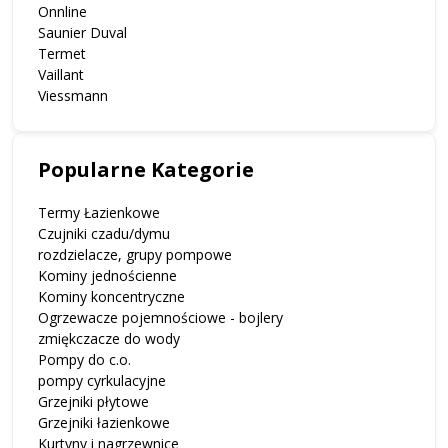
Onnline
Saunier Duval
Termet
Vaillant
Viessmann
Popularne Kategorie
Termy Łazienkowe
Czujniki czadu/dymu
rozdzielacze, grupy pompowe
Kominy jednościenne
Kominy koncentryczne
Ogrzewacze pojemnościowe - bojlery
zmiękczacze do wody
Pompy do c.o.
pompy cyrkulacyjne
Grzejniki płytowe
Grzejniki łazienkowe
Kurtyny i nagrzewnice