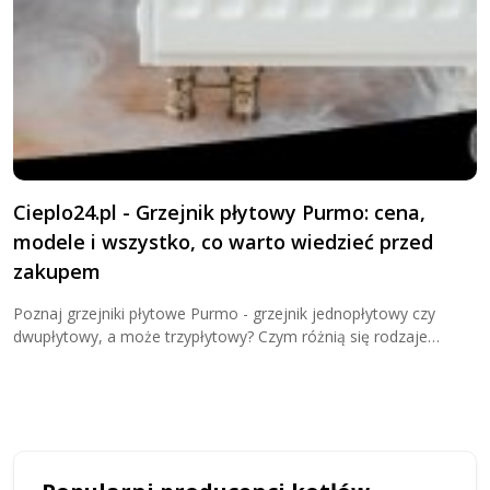
Cieplo24.pl - Grzejnik płytowy Purmo: cena,
G
modele i wszystko, co warto wiedzieć przed
K
zakupem
Z
j
Poznaj grzejniki płytowe Purmo - grzejnik jednopłytowy czy
u
dwupłytowy, a może trzypłytowy? Czym różnią się rodzaje
grzejników płytowych? Sprawdź teraz i kup wygodnie w Cieplo24!