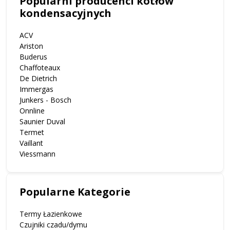
Popularni producenci kotłów
kondensacyjnych
ACV
Ariston
Buderus
Chaffoteaux
De Dietrich
Immergas
Junkers - Bosch
Onnline
Saunier Duval
Termet
Vaillant
Viessmann
Popularne Kategorie
Termy Łazienkowe
Czujniki czadu/dymu