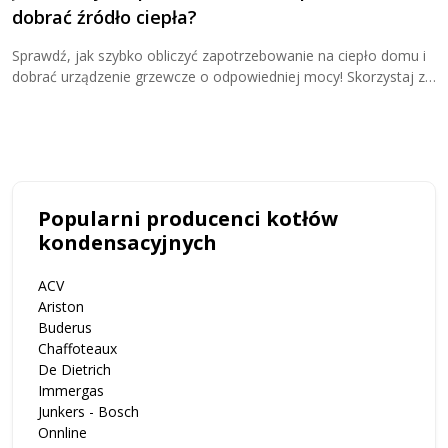
dobrać źródło ciepła?
K
Z
Sprawdź, jak szybko obliczyć zapotrzebowanie na ciepło domu i
j
dobrać urządzenie grzewcze o odpowiedniej mocy! Skorzystaj z
u
kalkulatora zapotrzebowania cieplnego i przekonaj się, ile kW
potrzebujesz do ogrzewania domu!
Popularni producenci kotłów
kondensacyjnych
ACV
Ariston
Buderus
Chaffoteaux
De Dietrich
Immergas
Junkers - Bosch
Onnline