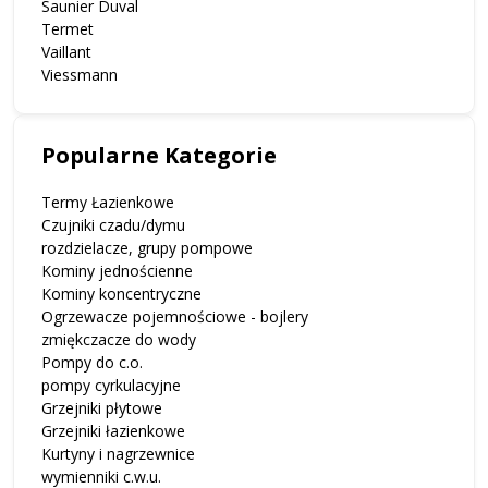
Saunier Duval
Termet
Vaillant
Viessmann
Popularne Kategorie
Termy Łazienkowe
Czujniki czadu/dymu
rozdzielacze, grupy pompowe
Kominy jednościenne
Kominy koncentryczne
Ogrzewacze pojemnościowe - bojlery
zmiękczacze do wody
Pompy do c.o.
pompy cyrkulacyjne
Grzejniki płytowe
Grzejniki łazienkowe
Kurtyny i nagrzewnice
wymienniki c.w.u.