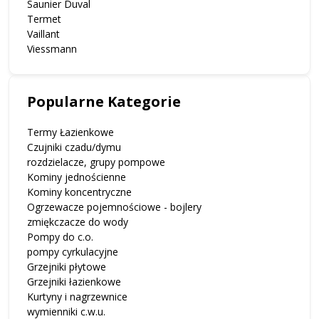
Saunier Duval
Termet
Vaillant
Viessmann
Popularne Kategorie
Termy Łazienkowe
Czujniki czadu/dymu
rozdzielacze, grupy pompowe
Kominy jednościenne
Kominy koncentryczne
Ogrzewacze pojemnościowe - bojlery
zmiękczacze do wody
Pompy do c.o.
pompy cyrkulacyjne
Grzejniki płytowe
Grzejniki łazienkowe
Kurtyny i nagrzewnice
wymienniki c.w.u.