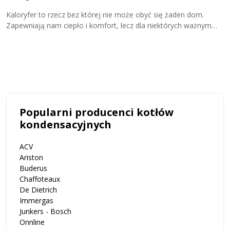
g
Kaloryfer to rzecz bez której nie może obyć się żaden dom.
Zapewniają nam ciepło i komfort, lecz dla niektórych ważnym
D
jest by również dobrze wyglądały. Coraz więcej osób zwraca
g
uwagę na wzornictwo oraz możliwość kupna...
o
k
Popularni producenci kotłów
kondensacyjnych
ACV
Ariston
Buderus
Chaffoteaux
De Dietrich
Immergas
Junkers - Bosch
Onnline