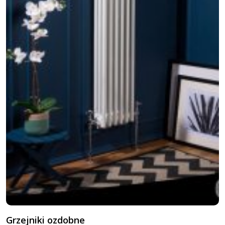
Grzejniki ozdobne
G