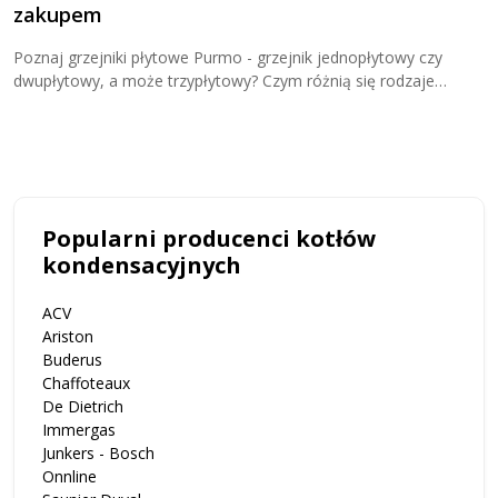
zakupem
Z
j
Poznaj grzejniki płytowe Purmo - grzejnik jednopłytowy czy
u
dwupłytowy, a może trzypłytowy? Czym różnią się rodzaje
grzejników płytowych? Sprawdź teraz i kup wygodnie w Cieplo24!
Popularni producenci kotłów
kondensacyjnych
ACV
Ariston
Buderus
Chaffoteaux
De Dietrich
Immergas
Junkers - Bosch
Onnline