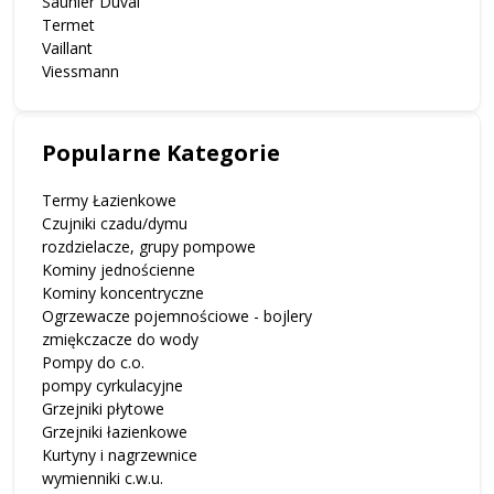
Saunier Duval
Termet
Vaillant
Viessmann
Popularne Kategorie
Termy Łazienkowe
Czujniki czadu/dymu
rozdzielacze, grupy pompowe
Kominy jednościenne
Kominy koncentryczne
Ogrzewacze pojemnościowe - bojlery
zmiękczacze do wody
Pompy do c.o.
pompy cyrkulacyjne
Grzejniki płytowe
Grzejniki łazienkowe
Kurtyny i nagrzewnice
wymienniki c.w.u.